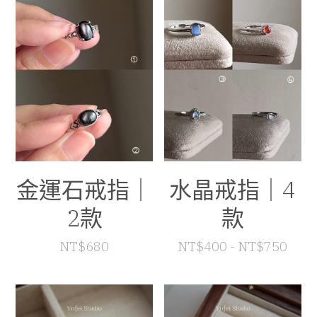
付款資訊（匯款回覆單）
搜索
海外訂購（港澳）
材質說明與保養須知
金運石戒指｜
水晶戒指｜4
2款
款
NT$680
NT$400 - NT$750