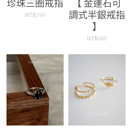
珍珠三圈戒指
【 金運石可
調式半銀戒指
NT$390
】
NT$680