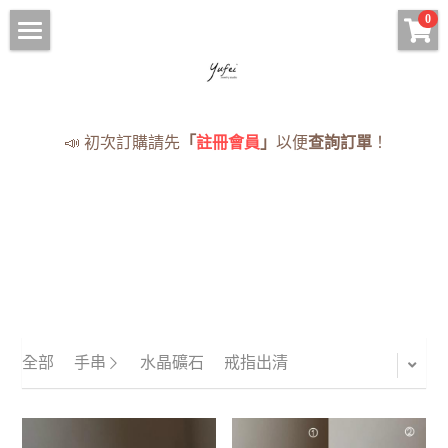
×
0
商品分類
HOME
手鍊 Bracelets
現貨手串
📣 初次訂購請先
「
註冊會員
」
以便
查詢訂單
！
項鍊 Necklaces
項鍊
耳環 Earrings
手鍊
戒指 Rings
耳環
· 蠟線編織專區
戒指
全部手串
《蠟線編繩系列》
全部
手串
水晶礦石
戒指出清
NOTICE
訂購須知與流程
登錄
/
註冊