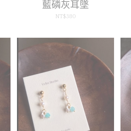
藍磷灰耳墜
NT$380