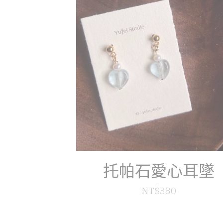
托帕石愛心耳墜
NT$380