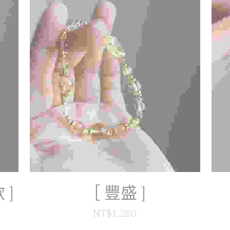
 ]
［ 豐盛 ]
NT$1,280