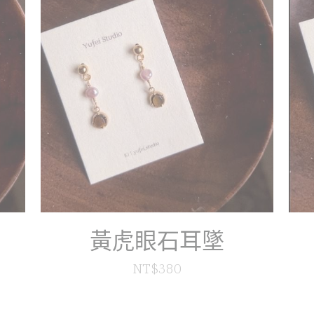
黃虎眼石耳墜
NT$380