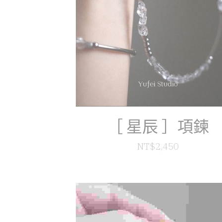
［ 星辰 ］項鍊
NT$2,450