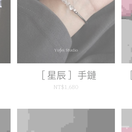
［ 星辰 ］手鏈
［
NT$1,680