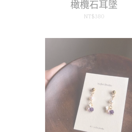
橄欖石耳墜
NT$380