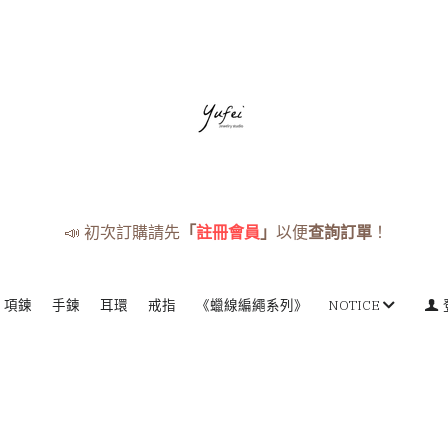
📣 初次訂購請先
「
註冊會員
」
以便
查詢訂單
！
項鍊
手鍊
耳環
戒指
《蠟線編繩系列》
NOTICE