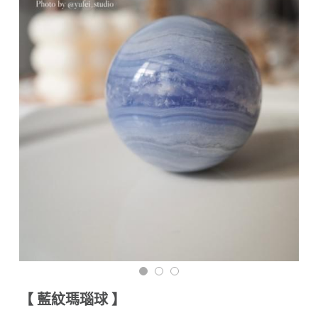
付款資訊（匯款回覆單）
搜索
海外訂購（港澳）
材質說明與保養須知
【 藍紋瑪瑙球 】