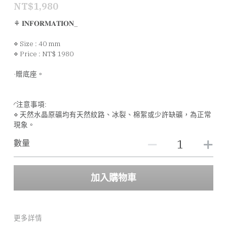
NT$1,980
⚘ 𝐈𝐍𝐅𝐎𝐑𝐌𝐀𝐓𝐈𝐎𝐍_
⋄ Size : 40 mm
⋄ Price : NT$ 1980
·贈底座。
◜注意事項:
⋄ 天然水晶原礦均有天然紋路、冰裂、棉絮或少許缺礦，為正常
現象。
數量
加入購物車
更多詳情