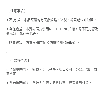
［ 注意事項 ］
⋄ 不 完 美｜水晶原礦均有天然紋路、冰裂、棉絮或少許缺礦。
⋄ 存在色差｜本賣場照片使用RICOH GRIII拍攝，隨不同光源及
顯示器可能存在色差。
⋄ 購買須知｜購買前請詳讀《 購買須知/ 𝐍𝐨𝐭𝐢𝐜𝐞》。
/
［ 付款與運送 ］
⋄ 台灣地區🇹🇼｜銀轉、Line轉帳、街口支付；7-11店到店/郵
政宅配。
⋄ 香港地區🇭🇰｜香港支付寶；順豐快遞，運費貨到付款。