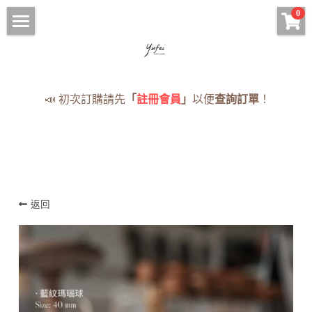
×
0
商品分類
HOME
手鍊 Bracelets
現貨手串
📣 初次訂購請先
「
註冊會員
」
以便
查詢訂單
！
項鍊 Necklaces
項鍊
耳環 Earrings
手鍊
戒指 Rings
耳環
· 蠟線編織專區
返回
戒指
全部手串
《蠟線編繩系列》
NOTICE
訂購須知與流程
登錄
/
註冊