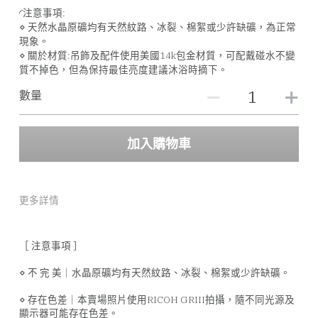
◜注意事項:
⋄ 天然水晶原礦均有天然紋路、冰裂、棉絮或少許缺礦，為正常
現象。
⋄ 關於材質:吊飾及配件使用美國14k包金材質，可配戴碰水不變
質不掉色，但為保持最佳亮度建議沐浴時摘下。
數量
加入購物車
更多詳情
［ 注意事項 ］
⋄ 不 完 美｜水晶原礦均有天然紋路、冰裂、棉絮或少許缺礦。
⋄ 存在色差｜本賣場照片使用RICOH GRIII拍攝，隨不同光源及
顯示器可能存在色差。