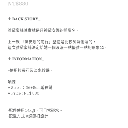
NT$880
⚘ 𝐁𝐀𝐂𝐊 𝐒𝐓𝐎𝐑𝐘_
雅黛蜜絲其實就是月神黛安娜的希臘名。
上一款 「黛安娜的前行」整體是比較帥氣俐落的，
這次雅黛蜜絲決定給她一個浪漫一點優雅一點的形象🥰。
⚘ 𝐈𝐍𝐅𝐎𝐑𝐌𝐀𝐓𝐈𝐎𝐍_
»使用拉長石及淡水珍珠。
項鍊
⋄ Size : ：36+5cm延長鏈
⋄ Price : NT$ 880
·配件使用14kgf，可日常碰水。
·配戴方式 #調節扣設計