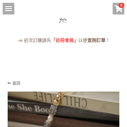
×
0
商品分類
HOME
手鍊 Bracelets
現貨手串
📣 初次訂購請先
「
註冊會員
」
以便
查詢訂單
！
項鍊 Necklaces
項鍊
耳環 Earrings
手鍊
戒指 Rings
耳環
· 蠟線編織專區
返回
戒指
全部手串
《蠟線編繩系列》
NOTICE
訂購須知與流程
登錄
/
註冊