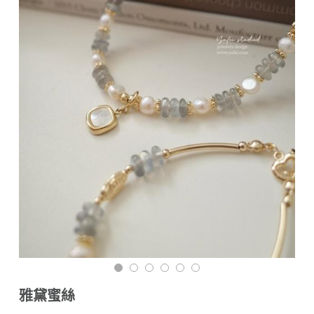
付款資訊（匯款回覆單）
搜索
海外訂購（港澳）
材質說明與保養須知
雅黛蜜絲