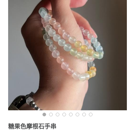
訂購須知與流程
搜索
海外訂購（港澳）
材質說明與保養須知
糖果色摩根石手串