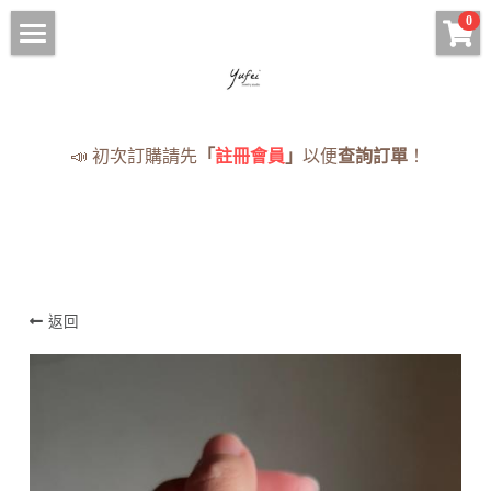
×
0
商品分類
HOME
手鍊 Bracelets
手串
📣 初次訂購請先
「
註冊會員
」
以便
查詢訂單
！
項鍊 Necklaces
項鍊
現貨手串
耳環 Earrings
手鍊
已售完
戒指 Rings
耳環
· 蠟線編織專區
返回
戒指
現貨
《蠟線編繩系列》
售完
NOTICE
付款資訊（匯款回覆單）
登錄
/
註冊