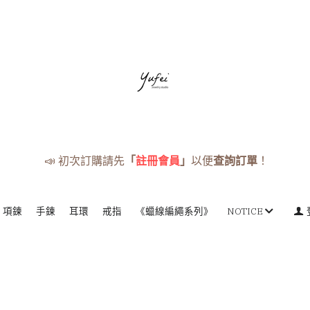
📣 初次訂購請先
「
註冊會員
」
以便
查詢訂單
！
項鍊
手鍊
耳環
戒指
《蠟線編繩系列》
NOTICE