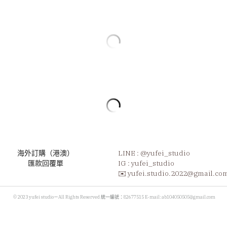
海外訂購（港澳）
LINE : 
@yufei_studio
匯款回覆單
IG : yufei_studio
✉️ yufei.studio.2022@gmail.co
 © 2023 yufei studio－All Rights Reserved 統一編號：82677515 E-mail: ab104050505@gmail.com