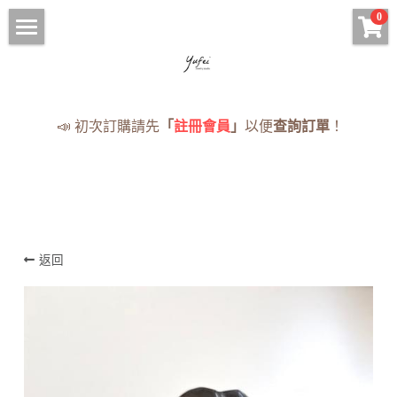
×
0
商品分類
HOME
手鍊 Bracelets
手串
📣 初次訂購請先
「
註冊會員
」
以便
查詢訂單
！
項鍊 Necklaces
項鍊
現貨手串
耳環 Earrings
手鍊
已售完
戒指 Rings
耳環
· 蠟線編織專區
返回
戒指
現貨
《蠟線編繩系列》
售完
NOTICE
付款資訊（匯款回覆單）
登錄
/
註冊