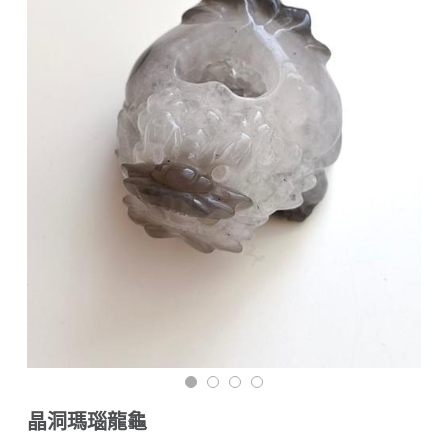
訂購須知與流程
搜索
海外訂購（港澳）
材質說明與保養須知
晶洞瑪瑙龍龜