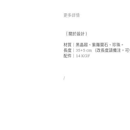
更多詳情
｛ 關於設計 ｝
材質｜黑晶超、紫羅蘭石、珍珠。
長度｜35+5 cm （改長度請備注，
配件｜14 KGF