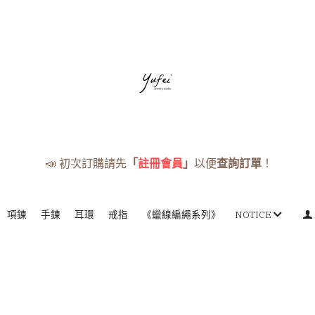
📣 初次訂購請先
「
註冊會員
」
以便
查詢訂單
！
項鍊
手鍊
耳環
戒指
《蠟線編繩系列》
NOTICE