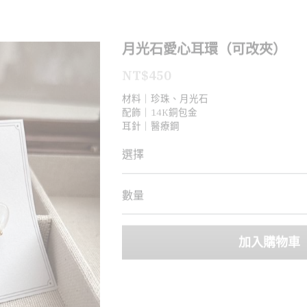
月光石愛心耳環（可改夾）
NT$450
材料｜珍珠、月光石
配飾｜14K銅包金
耳針｜醫療鋼
選擇
數量
加入購物車