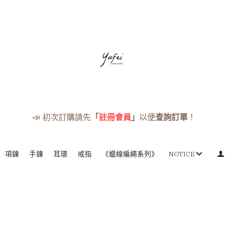
📣 初次訂購請先
「
註冊會員
」
以便
查詢訂單
！
項鍊
手鍊
耳環
戒指
《蠟線編繩系列》
NOTICE