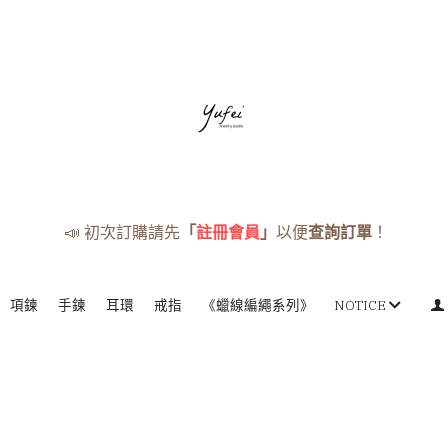
📣 初次訂購請先
「
註冊會員
」
以便
查詢訂單
！
項鍊
手鍊
耳環
戒指
《蠟線編繩系列》
NOTICE