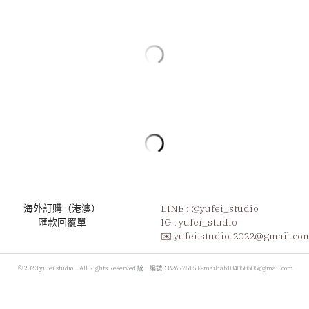
｛ 星河漫想 ｝項鍊
NT$880
* 商品圖鏈長35+5cm 延長鏈，若需訂製
數量
加入購物車