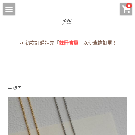
×
0
商品分類
HOME
手鍊 Bracelets
手串
📣 初次訂購請先
「
註冊會員
」
以便
查詢訂單
！
項鍊 Necklaces
項鍊
現貨手串
耳環 Earrings
手鍊
已售完
戒指 Rings
耳環
· 蠟線編織專區
返回
戒指
現貨
《蠟線編繩系列》
售完
NOTICE
付款資訊（匯款回覆單）
登錄
/
註冊