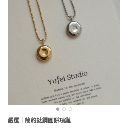
訂購須知與流程
搜索
海外訂購（港澳）
材質說明與保養須知
嚴選｜簡約鈦鋼圓餅項鏈