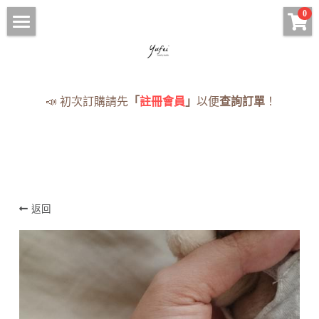
×
0
商品分類
HOME
手鍊 Bracelets
現貨手串
📣 初次訂購請先
「
註冊會員
」
以便
查詢訂單
！
項鍊 Necklaces
項鍊
耳環 Earrings
手鍊
戒指 Rings
耳環
· 蠟線編織專區
返回
戒指
全部手串
《蠟線編繩系列》
NOTICE
訂購須知與流程
登錄
/
註冊