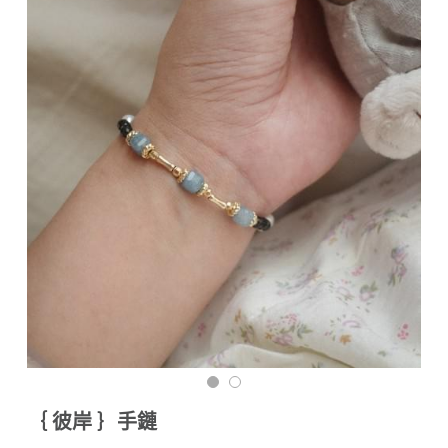
付款資訊（匯款回覆單）
搜索
海外訂購（港澳）
材質說明與保養須知
｛ 彼岸 ｝手鏈