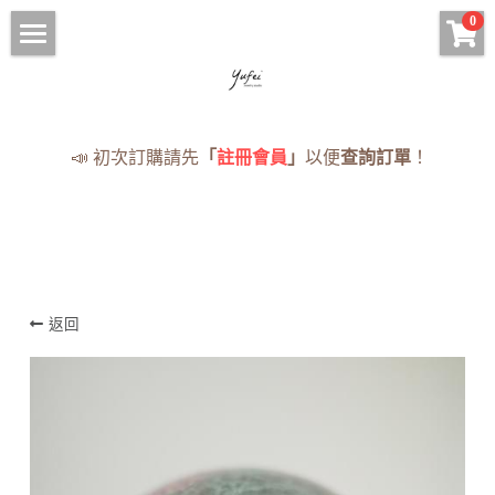
×
0
商品分類
HOME
手鍊 Bracelets
現貨手串
📣 初次訂購請先
「
註冊會員
」
以便
查詢訂單
！
項鍊 Necklaces
項鍊
耳環 Earrings
手鍊
戒指 Rings
耳環
· 蠟線編織專區
返回
戒指
全部手串
《蠟線編繩系列》
NOTICE
訂購須知與流程
登錄
/
註冊