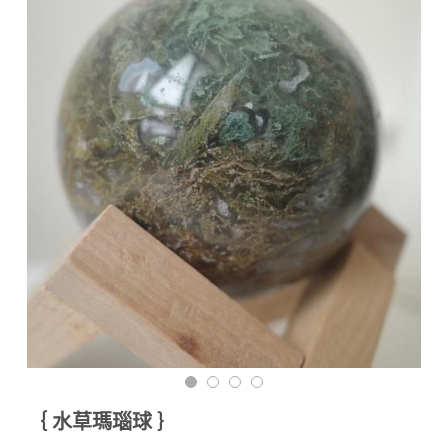
付款資訊（匯款回覆單）
搜索
海外訂購（港澳）
材質說明與保養須知
｛ 水草瑪瑙球 ｝