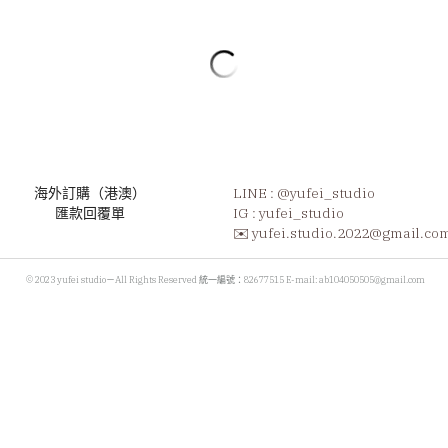
𝑽𝒆𝒏𝒖𝒔 維納斯的腰帶
NT$680
1條評價
𝐵𝑎𝑐𝑘 𝑠𝑡𝑜𝑟𝑦
古神話中，維納斯擁有一條金色的愛情腰帶
的秘密，只要將腰帶戴在腰上，就能增長自
意力和情慾。
𝐼𝑛𝑓𝑜𝑟𝑚𝑎𝑡𝑖𝑜𝑛.
使用：粉水晶、淡水珍珠
Size : 請備註手圍，依手圍訂製。
Price : NT$ 680
𝑁𝑜𝑡𝑒.