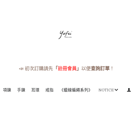
📣 初次訂購請先
「
註冊會員
」
以便
查詢訂單
！
項鍊
手鍊
耳環
戒指
《蠟線編繩系列》
NOTICE