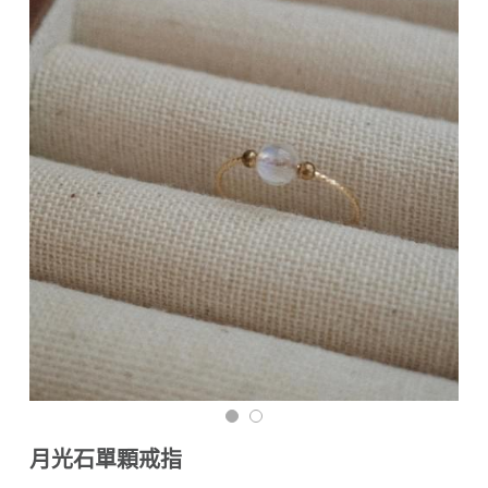
訂購須知與流程
搜索
海外訂購（港澳）
材質說明與保養須知
月光石單顆戒指