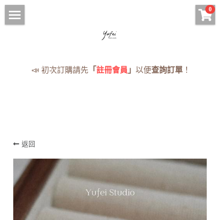
×
0
商品分類
HOME
手鍊 Bracelets
手串
📣 初次訂購請先
「
註冊會員
」
以便
查詢訂單
！
項鍊 Necklaces
項鍊
現貨手串
耳環 Earrings
手鍊
已售完
戒指 Rings
耳環
· 蠟線編織專區
返回
戒指
現貨
《蠟線編繩系列》
售完
NOTICE
付款資訊（匯款回覆單）
登錄
/
註冊